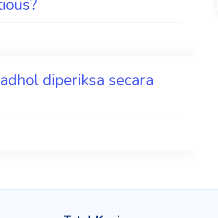
tious?
dhol diperiksa secara